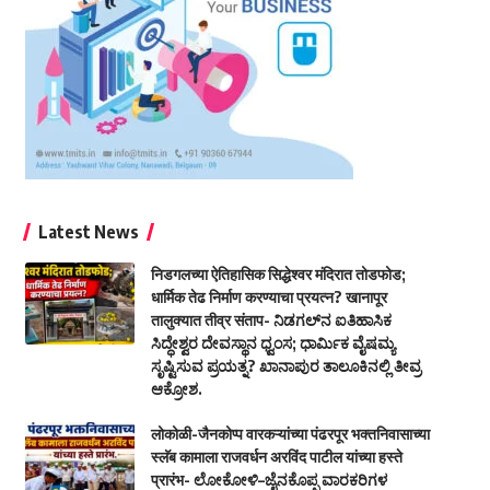
Latest News
निडगलच्या ऐतिहासिक सिद्धेश्वर मंदिरात तोडफोड;
धार्मिक तेढ निर्माण करण्याचा प्रयत्न? खानापूर
तालुक्यात तीव्र संताप- ನಿಡಗಲ್‌ನ ಐತಿಹಾಸಿಕ
ಸಿದ್ಧೇಶ್ವರ ದೇವಸ್ಥಾನ ಧ್ವಂಸ; ಧಾರ್ಮಿಕ ವೈಷಮ್ಯ
ಸೃಷ್ಟಿಸುವ ಪ್ರಯತ್ನ? ಖಾನಾಪುರ ತಾಲೂಕಿನಲ್ಲಿ ತೀವ್ರ
ಆಕ್ರೋಶ.
लोकोळी-जैनकोप्प वारकऱ्यांच्या पंढरपूर भक्तनिवासाच्या
स्लॅब कामाला राजवर्धन अरविंद पाटील यांच्या हस्ते
प्रारंभ- ಲೋಕೋಳಿ–ಜೈನಕೊಪ್ಪ ವಾರಕರಿಗಳ