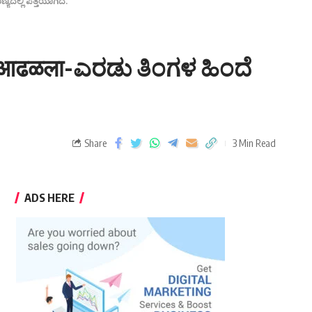
ಯದಲ್ಲಿ ಪತ್ತೆಯಾಗಿದೆ.
ंगलात आढळला-ಎರಡು ತಿಂಗಳ ಹಿಂದೆ
Share
3 Min Read
ADS HERE