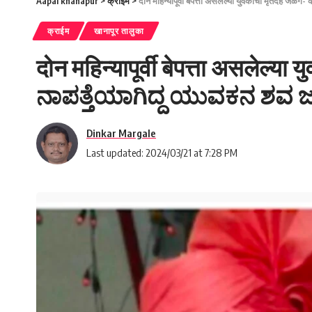
Aapal khanapur
>
क्राईम
>
दोन महिन्यापूर्वी बेपत्ता असलेल्या युवकाचा मृतद
क्राईम
खानापूर तालुका
दोन महिन्यापूर्वी बेपत्ता असले
ನಾಪತ್ತೆಯಾಗಿದ್ದ ಯುವಕನ ಶವ ಜಲಗ
Dinkar Margale
Last updated: 2024/03/21 at 7:28 PM