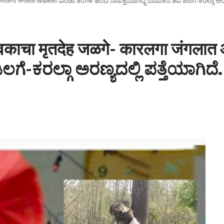
ेह जळगे- कारलगा जंगलात आढळला-ಎರಡು ತಿಂಗಳ ಹಿಂದೆ ನಾಪತ್ತೆಯಾಗಿದ್ದ ಯುವಕನ ಶವ ಜಲಗೆ-ಕರಲ್ಗಾ ಅರಣ್
ल्या युवकाचा मृतदेह जळगे- कारलगा ज
ೆ-ಕರಲ್ಗಾ ಅರಣ್ಯದಲ್ಲಿ ಪತ್ತೆಯಾಗಿದೆ.