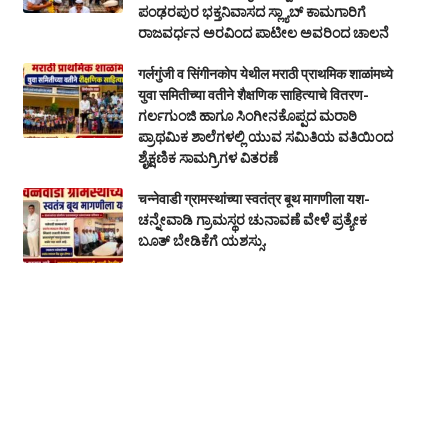
ಪಂಢರಪುರ ಭಕ್ತನಿವಾಸದ ಸ್ಲ್ಯಾಬ್ ಕಾಮಗಾರಿಗೆ
ರಾಜವರ್ಧನ ಅರವಿಂದ ಪಾಟೀಲ ಅವರಿಂದ ಚಾಲನೆ
गर्लगुंजी व सिंगीनकोप येथील मराठी प्राथमिक शाळांमध्ये
युवा समितीच्या वतीने शैक्षणिक साहित्याचे वितरण-
ಗರ್ಲಗುಂಜಿ ಹಾಗೂ ಸಿಂಗೀನಕೊಪ್ಪದ ಮರಾಠಿ
ಪ್ರಾಥಮಿಕ ಶಾಲೆಗಳಲ್ಲಿ ಯುವ ಸಮಿತಿಯ ವತಿಯಿಂದ
ಶೈಕ್ಷಣಿಕ ಸಾಮಗ್ರಿಗಳ ವಿತರಣೆ
चन्नेवाडी ग्रामस्थांच्या स्वतंत्र बूथ मागणीला यश-
ಚನ್ನೇವಾಡಿ ಗ್ರಾಮಸ್ಥರ ಚುನಾವಣೆ ವೇಳೆ ಪ್ರತ್ಯೇಕ
ಬೂತ್‌ ಬೇಡಿಕೆಗೆ ಯಶಸ್ಸು.