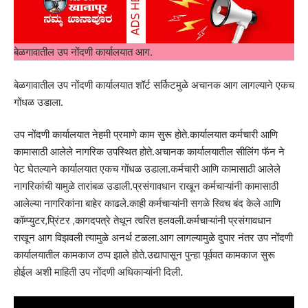
बेळगावातील उप नोंदणी कार्यालयात आग.
बेळगावातील उप नोंदणी कार्यालयात शॉर्ट सर्किटमुळे अचानक आग लागल्याने एकच
गोंधळ उडाला.
उप नोंदणी कार्यालयात नेहमी प्रमाणे काम सुरू होते.कार्यालयात कर्मचारी आणि
कामासाठी आलेले नागरिक उपस्थित होते.अचानक कार्यालयातील सीलिंग फॅन ने
पेट घेतल्याने कार्यालयात एकच गोंधळ उडाला.कर्मचारी आणि कामासाठी आलेले
नागरिकांची यामुळे तारांबळ उडाली.प्रसंगावधान राखून कर्मचाऱ्यांनी कामासाठी
आलेल्या नागरिकांना बाहेर काढले.काही कर्मचाऱ्यांनी सगळे स्विच बंद केले आणि
कॉम्प्युटर,प्रिंटर ,कागदपत्रे तेथून त्वरित हलवली.कर्मचाऱ्यांनी प्रसंगावधान
राखून आग विझवली त्यामुळे अनर्थ टळला.आग लागल्यामुळे दुपार नंतर उप नोंदणी
कार्यालयातील कामकाज ठप्प झाले होते.उद्यापासून पुन्हा पूर्ववत कामकाज सुरू
होईल अशी माहिती उप नोंदणी अधिकाऱ्यांनी दिली.