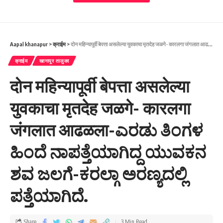
ನಲ್ಲಿ ಖಾಸಗಿ ಬಸ್ ನಲ್ಲಿ ಪ್ರಯಾಣಿಸುತ್ತಿದ್ದ ವ್ಯಕ್ತಿಯಿಂದ ಹದಿನಾಲ್ಕು ಲಕ್ಷ
ರೂಪಾಯಿ ಜಪ್ತಿ ಮಾಡಲಾಗಿದೆ.
- Advertisement -
Aapal khanapur
>
क्राईम
>
दोन महिन्यापूर्वी बेपत्ता असलेल्या युवकाचा मृतदेह जळगे- कारलगा जंगलात आढळला-ಎರಡು ತಿಂಗಳ ಹಿಂದೆ ನಾಪತ್ತೆಯಾಗಿದ್ದ ಯುವಕನ ಶವ ಜಲಗೆ-ಕರಲ್ಗಾ ಅರಣ್ಯದಲ್ಲಿ ಪತ್ತೆಯಾಗಿದೆ.
क्राईम
खानापूर तालुका
दोन महिन्यापूर्वी बेपत्ता असलेल्या
युवकाचा मृतदेह जळगे- कारलगा
जंगलात आढळला-ಎರಡು ತಿಂಗಳ
ಹಿಂದೆ ನಾಪತ್ತೆಯಾಗಿದ್ದ ಯುವಕನ
ಶವ ಜಲಗೆ-ಕರಲ್ಗಾ ಅರಣ್ಯದಲ್ಲಿ
ಪತ್ತೆಯಾಗಿದೆ.
ಮುಂಬರುವ ಲೋಕಸಭೆ ಚುನಾವಣೆ ಹಿನ್ನೆಲೆಯಲ್ಲಿ ಕರ್ನಾಟಕ-ಮಹಾರಾಷ್ಟ್ರ ಗಡಿ
ಭಾಗದ ಕೊಗ್ನೋಳಿಯಲ್ಲಿ ತಪಾಸಣಾ ಕೇಂದ್ರ ಸ್ಥಾಪಿಸಲಾಗಿದೆ. ಗುರುವಾರ
ಮಧ್ಯರಾತ್ರಿ ಸತಾರಾದಿಂದ ಬೆಂಗಳೂರಿಗೆ ಹೊರಟಿದ್ದ ಬಸ್ಸನ್ನು ಈ
Share
3 Min Read