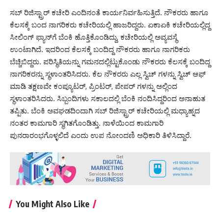
ಸಬ್ ರಿಜಿಸ್ಟ್ರಾರ್ ಕಚೇರಿ ಎಂದಿನಂತೆ ಕಾರ್ಯನಿರ್ವಹಿಸುತ್ತಿದೆ. ನೌಕರರು ಹಾಗೂ
ಕೆಲಸಕ್ಕೆ ಬಂದ ನಾಗರಿಕರು ಕಚೇರಿಯಲ್ಲಿ ಹಾಜರಿದ್ದರು. ಏಕಾಏಕಿ ಕಚೇರಿಯಲ್ಲಿದ್ದ
ಸೀಲಿಂಗ್ ಫ್ಯಾನ್‌ಗೆ ಬೆಂಕಿ ಹೊತ್ತಿಕೊಂಡಿದ್ದು, ಕಚೇರಿಯಲ್ಲಿ ಅವ್ಯವಸ್ಥೆ
ಉಂಟಾಗಿದೆ. ಇದರಿಂದ ಕೆಲಸಕ್ಕೆ ಬಂದಿದ್ದ ನೌಕರರು ಹಾಗೂ ನಾಗರಿಕರು
ಬೆಚ್ಚಿಬಿದ್ದರು. ಪರಿಸ್ಥಿತಿಯನ್ನು ಗಮನದಲ್ಲಿಟ್ಟುಕೊಂಡು ನೌಕರರು ಕೆಲಸಕ್ಕೆ ಬಂದಿದ್ದ
ನಾಗರಿಕರನ್ನು ಸ್ಥಳಾಂತರಿಸಿದರು. ಕೆಲ ನೌಕರರು ಎಲ್ಲ ಸ್ವಿಚ್ ಗಳನ್ನು ಸ್ವಿಚ್ ಆಫ್
ಮಾಡಿ ತಕ್ಷಣವೇ ಕಂಪ್ಯೂಟರ್, ಪ್ರಿಂಟರ್, ಪೇಪರ್ ಗಳನ್ನು ಅಲ್ಲಿಂದ
ಸ್ಥಳಾಂತರಿಸಿದರು. ಸಿಬ್ಬಂದಿಗಳು ಸಕಾಲದಲ್ಲಿ ಬೆಂಕಿ ನಂದಿಸಿದ್ದರಿಂದ ಅನಾಹುತ
ತಪ್ಪಿತು. ಬೆಂಕಿ ಅವಘಡದಿಂದಾಗಿ ಸಬ್ ರಿಜಿಸ್ಟ್ರಾರ್ ಕಚೇರಿಯಲ್ಲಿ ಮಧ್ಯಾಹ್ನದ
ನಂತರ ಕಾಮಗಾರಿ ಸ್ಥಗಿತಗೊಂಡಿತ್ತು. ನಾಳೆಯಿಂದ ಕಾಮಗಾರಿ
ಪುನರಾರಂಭಗೊಳ್ಳಲಿದೆ ಎಂದು ಉಪ ನೋಂದಣಿ ಅಧಿಕಾರಿ ತಿಳಿಸಿದ್ದಾರೆ.
You Might Also Like