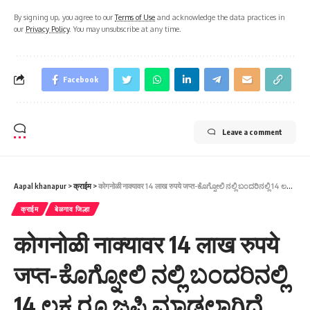
By signing up, you agree to our
Terms of Use
and acknowledge the data practices in
our
Privacy Policy
. You may unsubscribe at any time.
Facebook
Leave a comment
Aapal khanapur
>
क्राईम
>
कोगनोळी नाक्यावर 14 लाख रुपये जप्त-ಕೊಗ್ನೋಲಿ ನಲ್ಲಿ ಬಂದರಿನಲ್ಲಿ 14 ಲಕ್ಷ ರೂ ಜಪ್ತಿ ಮಾಡಲಾಗಿದೆ.
क्राईम
बेळगाव जिल्हा
कोगनोळी नाक्यावर 14 लाख रुपये
जप्त-ಕೊಗ್ನೋಲಿ ನಲ್ಲಿ ಬಂದರಿನಲ್ಲಿ
14 ಲಕ್ಷ ರೂ ಜಪ್ತಿ ಮಾಡಲಾಗಿದೆ.