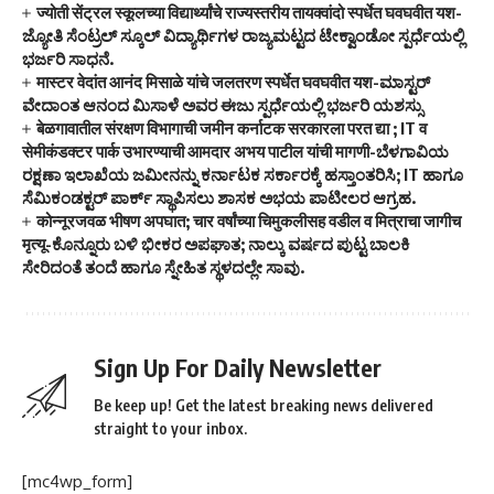
ज्योती सेंट्रल स्कूलच्या विद्यार्थ्यांचे राज्यस्तरीय तायक्वांदो स्पर्धेत घवघवीत यश-
ಜ್ಯೋತಿ ಸೆಂಟ್ರಲ್ ಸ್ಕೂಲ್ ವಿದ್ಯಾರ್ಥಿಗಳ ರಾಜ್ಯಮಟ್ಟದ ಟೇಕ್ವಾಂಡೋ ಸ್ಪರ್ಧೆಯಲ್ಲಿ
ಭರ್ಜರಿ ಸಾಧನೆ.
मास्टर वेदांत आनंद मिसाळे यांचे जलतरण स्पर्धेत घवघवीत यश-ಮಾಸ್ಟರ್
ವೇದಾಂತ ಆನಂದ ಮಿಸಾಳೆ ಅವರ ಈಜು ಸ್ಪರ್ಧೆಯಲ್ಲಿ ಭರ್ಜರಿ ಯಶಸ್ಸು
बेळगावातील संरक्षण विभागाची जमीन कर्नाटक सरकारला परत द्या ; IT व
सेमीकंडक्टर पार्क उभारण्याची आमदार अभय पाटील यांची मागणी-ಬೆಳಗಾವಿಯ
ರಕ್ಷಣಾ ಇಲಾಖೆಯ ಜಮೀನನ್ನು ಕರ್ನಾಟಕ ಸರ್ಕಾರಕ್ಕೆ ಹಸ್ತಾಂತರಿಸಿ; IT ಹಾಗೂ
ಸೆಮಿಕಂಡಕ್ಟರ್ ಪಾರ್ಕ್ ಸ್ಥಾಪಿಸಲು ಶಾಸಕ ಅಭಯ ಪಾಟೀಲರ ಆಗ್ರಹ.
कोन्नूरजवळ भीषण अपघात; चार वर्षांच्या चिमुकलीसह वडील व मित्राचा जागीच
मृत्यू-ಕೊನ್ನೂರು ಬಳಿ ಭೀಕರ ಅಪಘಾತ; ನಾಲ್ಕು ವರ್ಷದ ಪುಟ್ಟ ಬಾಲಕಿ
ಸೇರಿದಂತೆ ತಂದೆ ಹಾಗೂ ಸ್ನೇಹಿತ ಸ್ಥಳದಲ್ಲೇ ಸಾವು.
Sign Up For Daily Newsletter
Be keep up! Get the latest breaking news delivered
straight to your inbox.
[mc4wp_form]