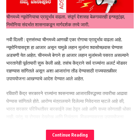
चीनमध्ये न्यूमोनियाचा प्रादुर्भाव वाढला. संपूर्ण देशासह बेळगावातही इन्फ्लूएंझा,
निमोनिया संदर्भात शासनाकडून मार्गदर्शक तत्त्वे जारी.
नवी दिल्ली : वृत्तसंस्था चीनमध्ये आणखी एका रोगाचा प्रादुर्भाव वाढला आहे.
न्यूमोनियासदृश हा आजार असून यामुळे लहान मुलांना श्वासोच्छवास घेण्यास
अडचणी येत आहेत. चीनमध्ये बेगाने हा आजार लहान मुलांमध्ये पसरत असल्याने
भारतानेही पूर्वतयारी सुरू केली आहे. तसंच केंद्राने सर्व राज्यांना अलर्ट मोडवर
राहण्यास सांगितले असून अशा आजारांना तोंड देण्यासाठी राज्यपातळीवर
उपाययोजना आखण्याचे आदेश देण्यात आले आहेत.
रविवारी केंद्र सरकारने राज्यांना श्वसनाच्या आजाराविरुद्धच्या तयारीचा आढावा
घेण्यास सांगितले होते. आरोग्य मंत्रालयाने दिलेल्या निवेदनात म्हटले आहे की,
भारत सरकार परिस्थितीवर बारकाईने लक्ष ठेवून आहे आणि सध्या कोणताही धोका
नाही. परंतु, या रोगावर देखरेख आणि नियंत्रण मिळवण्याकरता उपाययोजना
आखण्याचे निर्देश सर्व राज्यांना देण्यात आले आहेत. उत्तर चीनमध्ये या रोगाचा
प्रादुर्भाव सुरू झाला आहे. निदान झालेल्या लहान मुलांमध्ये न्यूमोनियाचे क्लस्टर्स
Continue Reading