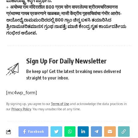
ಮಹಾರಾಷ್ಟ್ರ’ಕ್ಕಾಗಿ ಪ್ರಾರ್ಥನೆ.
अयोध्या राम मंदिरातील 800 ग्राम सोन वापरलेल्या श्रीरामचरितमानस
ग्रंथाच्या गायब प्रकरणाने खळबळ; माजी केंद्रीय गृहसचिवांचा गंभीर आरोप-
ಅಯೋಧ್ಯೆ ರಾಮಮಂದಿರದಲ್ಲಿ 800 ಗ್ರಾಂ ಚಿನ್ನ ಬಳಸಿ ತಯಾರಿಸಿದ
ಶ್ರೀರಾಮಚರಿತಮಾನಸ ಗ್ರಂಥ ನಾಪತ್ತೆ; ಮಾಜಿ ಕೇಂದ್ರ ಗೃಹ ಕಾರ್ಯದರ್ಶಿಯ
ಗಂಭೀರ ಆರೋಪ.
Sign Up For Daily Newsletter
Be keep up! Get the latest breaking news delivered
straight to your inbox.
[mc4wp_form]
By signing up, you agree to our
Terms of Use
and acknowledge the data practices in
our
Privacy Policy
. You may unsubscribe at any time.
Facebook