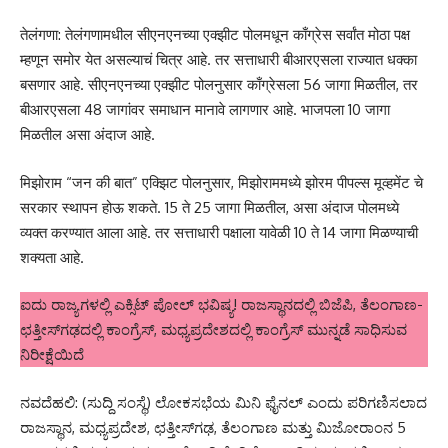
तेलंगणा: तेलंगणामधील सीएनएनच्या एक्झीट पोलमधून काँग्रेस सर्वांत मोठा पक्ष
म्हणून समोर येत असल्याचं चित्र आहे. तर सत्ताधारी बीआरएसला राज्यात धक्का
बसणार आहे. सीएनएनच्या एक्झीट पोलनुसार काँग्रेसला 56 जागा मिळतील, तर
बीआरएसला 48 जागांवर समाधान मानावे लागणार आहे. भाजपला 10 जागा
मिळतील असा अंदाज आहे.
मिझोराम “जन की बात” एक्झिट पोलनुसार, मिझोराममध्ये झोरम पीपल्स मूव्हमेंट चे
सरकार स्थापन होऊ शकते. 15 ते 25 जागा मिळतील, असा अंदाज पोलमध्ये
व्यक्त करण्यात आला आहे. तर सत्ताधारी पक्षाला यावेळी 10 ते 14 जागा मिळण्याची
शक्यता आहे.
ಐದು ರಾಜ್ಯಗಳಲ್ಲಿ ಎಕ್ಸಿಟ್ ಪೋಲ್ ಭವಿಷ್ಯ! ರಾಜಸ್ಥಾನದಲ್ಲಿ ಬಿಜೆಪಿ, ತೆಲಂಗಾಣ-
ಛತ್ತೀಸ್‌ಗಢದಲ್ಲಿ ಕಾಂಗ್ರೆಸ್, ಮಧ್ಯಪ್ರದೇಶದಲ್ಲಿ ಕಾಂಗ್ರೆಸ್ ಮುನ್ನಡೆ ಸಾಧಿಸುವ
ನಿರೀಕ್ಷೆಯಿದೆ
ನವದೆಹಲಿ: (ಸುದ್ದಿ ಸಂಸ್ಥೆ) ಲೋಕಸಭೆಯ ಮಿನಿ ಫೈನಲ್ ಎಂದು ಪರಿಗಣಿಸಲಾದ
ರಾಜಸ್ಥಾನ, ಮಧ್ಯಪ್ರದೇಶ, ಛತ್ತೀಸ್‌ಗಢ, ತೆಲಂಗಾಣ ಮತ್ತು ಮಿಜೋರಾಂನ 5