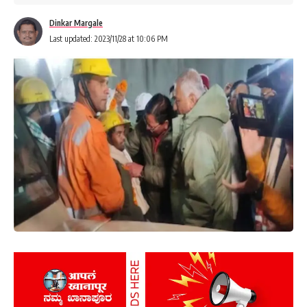
Dinkar Margale
Last updated: 2023/11/28 at 10:06 PM
ಚೀನಾದಲ್ಲಿ ನ್ಯುಮೋನಿಯಾ ಉಲ್ಬಣಗೊಂಡಿದೆ. ಬೆಳಗಾವಿ ಸೇರಿದಂತೆ ಇಡೀ
ದೇಶದಲ್ಲಿ ಇನ್ಫ್ಲುಯೆಂಜಾ, ನ್ಯುಮೋನಿಯಾ ಕುರಿತು ಸರ್ಕಾರ ಹೊರಡಿಸಿರುವ
ಮಾರ್ಗಸೂಚಿಗಳು.
ನವದೆಹಲಿ: ಚೀನಾದಲ್ಲಿ ಮತ್ತೊಂದು ರೋಗ ಉಲ್ಬಣವಾಗಿದೆ. ಈ ರೋಗವು
ನ್ಯುಮೋನಿಯಾವನ್ನು ಹೋಲುತ್ತದೆ ಮತ್ತು ಇದರಿಂದಾಗಿ, ಮಕ್ಕಳು ಉಸಿರಾಡಲು
ಕಷ್ಟಪಡುತ್ತಾರೆ. ಚೀನಾದಲ್ಲಿ ಈ ರೋಗವು ಮಕ್ಕಳಲ್ಲಿ ವೇಗವಾಗಿ
ಹರಡುತ್ತಿರುವುದರಿಂದ ಭಾರತವೂ ಸಿದ್ಧತೆಗಳನ್ನು ಪ್ರಾರಂಭಿಸಿದೆ. ಅಲ್ಲದೆ,
ಕೇಂದ್ರವು ಎಲ್ಲಾ ರಾಜ್ಯಗಳನ್ನು ಅಲರ್ಟ್ ಮೋಡ್‌ನಲ್ಲಿರಲು ಸೂಚಿಸಿದೆ ಮತ್ತು
ಅಂತಹ ಕಾಯಿಲೆಗಳನ್ನು ಎದುರಿಸಲು ರಾಜ್ಯ ಮಟ್ಟದಲ್ಲಿ ಕ್ರಮಗಳನ್ನು
ಯೋಜಿಸಲು ಆದೇಶಿಸಲಾಗಿದೆ.
ಭಾನುವಾರ, ಕೇಂದ್ರ ಸರ್ಕಾರವು ಉಸಿರಾಟದ ಕಾಯಿಲೆಯ ವಿರುದ್ಧ ತಮ್ಮ