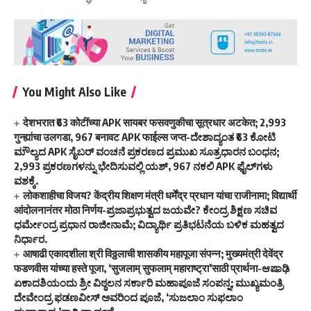
You Might Also Like
देशभरात ₹63 कोटींच्या APK सायबर फसवणुकीचा सूत्रधार अटकेत; 2,993
गुन्ह्यांचा उलगडा, 967 बनावट APK फाईल्स जप्त-ದೇಶಾದ್ಯಂತ ₹63 ಕೋಟಿ
ಮೌಲ್ಯದ APK ಸೈಬರ್ ವಂಚನೆ ಪ್ರಕರಣದ ಪ್ರಮುಖ ಸೂತ್ರಧಾರನ ಬಂಧನ;
2,993 ಪ್ರಕರಣಗಳನ್ನು ಭೇದಿಸುವಲ್ಲಿ ಯಶ್, 967 ನಕಲಿ APK ಫೈಲ್‌ಗಳು
ವಶಕ್ಕೆ.
लोकशाहीचा विजय? केंद्रीय शिक्षण मंत्री धर्मेंद्र प्रधान यांचा राजीनामा; विद्यार्थी
आंदोलनानंतर मोठा निर्णय-ಪ್ರಜಾಪ್ರಭುತ್ವದ ಜಯವೇ? ಕೇಂದ್ರ ಶಿಕ್ಷಣ ಸಚಿವ
ಧರ್ಮೇಂದ್ರ ಪ್ರಧಾನ ರಾಜೀನಾಮೆ; ವಿದ್ಯಾರ್ಥಿ ಪ್ರತಿಭಟನೆಯ ಬಳಿಕ ಮಹತ್ವದ
ನಿರ್ಧಾರ.
आषाढी एकादशीला श्री विठ्ठलाची शासकीय महापूजा संपन्न; मुख्यमंत्री देवेंद्र
फडणवीस यांच्या हस्ते पूजा, ‘सुजलाम् सुफलाम् महाराष्ट्रा’साठी प्रार्थना-ಆಷಾಢಿ
ಏಕಾದಶಿಯಂದು ಶ್ರೀ ವಿಠ್ಠಲನ ಸರ್ಕಾರಿ ಮಹಾಪೂಜೆ ಸಂಪನ್ನ; ಮುಖ್ಯಮಂತ್ರಿ
ದೇವೇಂದ್ರ ಫಡಣವೀಸ್ ಅವರಿಂದ ಪೂಜೆ, ‘ಸುಜಲಾಂ ಸುಫಲಾಂ