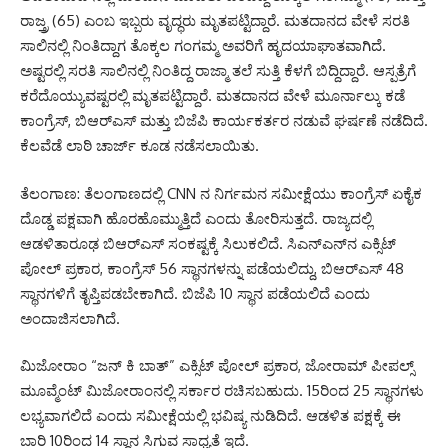
ರಾಜ್ತ್ರ (65) ಎಂಬ ಇಬ್ಬರು ವೃದ್ಧರು ಮೃತಪಟ್ಟಿದ್ದಾರೆ. ಮತದಾನದ ವೇಳೆ ಸರತಿ
ಸಾಲಿನಲ್ಲಿ ನಿಂತಿದ್ದಾಗ ತೊಕ್ಕಲ ಗಂಗಮ್ಮ ಅವರಿಗೆ ಹೃದಯಾಘಾತವಾಗಿದೆ.
ಅಷ್ಟರಲ್ಲಿ ಸರತಿ ಸಾಲಿನಲ್ಲಿ ನಿಂತಿದ್ದ ರಾಜ್ಮಾ ತಲೆ ಸುತ್ತಿ ಕೆಳಗೆ ಬಿದ್ದಿದ್ದಾರೆ. ಆಸ್ಪತ್ರೆಗೆ
ಕರೆದೊಯ್ಯುವಷ್ಟರಲ್ಲಿ ಮೃತಪಟ್ಟಿದ್ದಾರೆ. ಮತದಾನದ ವೇಳೆ ಮೂರ್ನಾಲ್ಕು ಕಡೆ
ಕಾಂಗ್ರೆಸ್, ಬಿಆರ್‌ಎಸ್ ಮತ್ತು ಬಿಜೆಪಿ ಕಾರ್ಯಕರ್ತರ ನಡುವೆ ಘರ್ಷಣೆ ನಡೆದಿದೆ.
ಕೆಲವೆಡೆ ಲಾಠಿ ಚಾರ್ಜ್ ಕೂಡ ನಡೆಸಲಾಯಿತು.
ತೆಲಂಗಾಣ: ತೆಲಂಗಾಣದಲ್ಲಿ CNN ನ ನಿರ್ಗಮನ ಸಮೀಕ್ಷೆಯು ಕಾಂಗ್ರೆಸ್ ಏಕೈಕ
ದೊಡ್ಡ ಪಕ್ಷವಾಗಿ ಹೊರಹೊಮ್ಮುತ್ತಿದೆ ಎಂದು ತೋರಿಸುತ್ತದೆ. ರಾಜ್ಯದಲ್ಲಿ
ಆಡಳಿತಾರೂಢ ಬಿಆರ್‌ಎಸ್‌ ಸಂಕಷ್ಟಕ್ಕೆ ಸಿಲುಕಲಿದೆ. ಸಿಎನ್‌ಎನ್‌ನ ಎಕ್ಸಿಟ್
ಪೋಲ್ ಪ್ರಕಾರ, ಕಾಂಗ್ರೆಸ್ 56 ಸ್ಥಾನಗಳನ್ನು ಪಡೆಯಲಿದ್ದು, ಬಿಆರ್‌ಎಸ್ 48
ಸ್ಥಾನಗಳಿಗೆ ತೃಪ್ತಿಪಡಬೇಕಾಗಿದೆ. ಬಿಜೆಪಿ 10 ಸ್ಥಾನ ಪಡೆಯಲಿದೆ ಎಂದು
ಅಂದಾಜಿಸಲಾಗಿದೆ.
ಮಿಜೋರಾಂ “ಜನ್ ಕಿ ಬಾತ್” ಎಕ್ಸಿಟ್ ಪೋಲ್ ಪ್ರಕಾರ, ಜೋರಾಮ್ ಪೀಪಲ್ಸ್
ಮೂವ್ಮೆಂಟ್ ಮಿಜೋರಾಂನಲ್ಲಿ ಸರ್ಕಾರ ರಚಿಸಬಹುದು. 15ರಿಂದ 25 ಸ್ಥಾನಗಳು
ಲಭ್ಯವಾಗಲಿದೆ ಎಂದು ಸಮೀಕ್ಷೆಯಲ್ಲಿ ಭವಿಷ್ಯ ನುಡಿದಿದೆ. ಆಡಳಿತ ಪಕ್ಷಕ್ಕೆ ಈ
ಬಾರಿ 10ರಿಂದ 14 ಸ್ಥಾನ ಸಿಗುವ ಸಾಧ್ಯತೆ ಇದೆ.