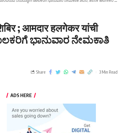
ಿ ಹೊಂದಿರುವ ನಿರುದ್ಯೋಗಿ ಚಾಲಕರಿಗೆ ಭಾನುವಾರ ನೇಮಕಾತಿ ಶಿಬಿರ; ಶಾಸಕ ಹಲಗೇಕರ ಮಾಹಿತಿ.
शिबिर ; आमदार हलगेकर यांची
ಚಾಲಕರಿಗೆ ಭಾನುವಾರ ನೇಮಕಾತಿ
Share
3 Min Read
ADS HERE