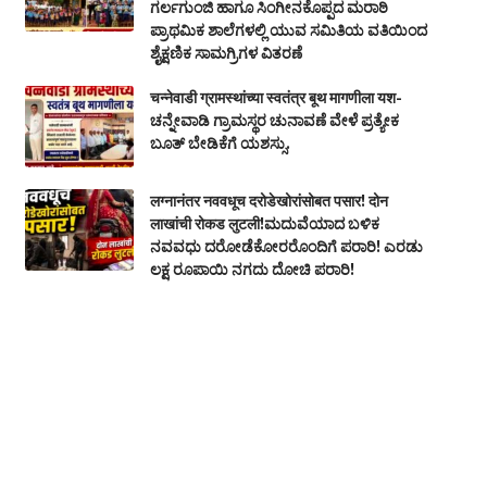
ಗರ್ಲಗುಂಜಿ ಹಾಗೂ ಸಿಂಗೀನಕೊಪ್ಪದ ಮರಾಠಿ
ಪ್ರಾಥಮಿಕ ಶಾಲೆಗಳಲ್ಲಿ ಯುವ ಸಮಿತಿಯ ವತಿಯಿಂದ
ಶೈಕ್ಷಣಿಕ ಸಾಮಗ್ರಿಗಳ ವಿತರಣೆ
चन्नेवाडी ग्रामस्थांच्या स्वतंत्र बूथ मागणीला यश-
ಚನ್ನೇವಾಡಿ ಗ್ರಾಮಸ್ಥರ ಚುನಾವಣೆ ವೇಳೆ ಪ್ರತ್ಯೇಕ
ಬೂತ್‌ ಬೇಡಿಕೆಗೆ ಯಶಸ್ಸು.
लग्नानंतर नववधूच दरोडेखोरांसोबत पसार! दोन
लाखांची रोकड लुटली!ಮದುವೆಯಾದ ಬಳಿಕ
ನವವಧು ದರೋಡೆಕೋರರೊಂದಿಗೆ ಪರಾರಿ! ಎರಡು
ಲಕ್ಷ ರೂಪಾಯಿ ನಗದು ದೋಚಿ ಪರಾರಿ!