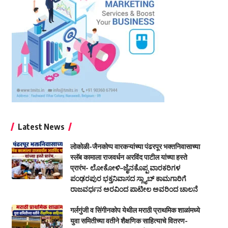
Latest News
लोकोळी-जैनकोप्प वारकऱ्यांच्या पंढरपूर भक्तनिवासाच्या
स्लॅब कामाला राजवर्धन अरविंद पाटील यांच्या हस्ते
प्रारंभ- ಲೋಕೋಳಿ–ಜೈನಕೊಪ್ಪ ವಾರಕರಿಗಳ
ಪಂಢರಪುರ ಭಕ್ತನಿವಾಸದ ಸ್ಲ್ಯಾಬ್ ಕಾಮಗಾರಿಗೆ
ರಾಜವರ್ಧನ ಅರವಿಂದ ಪಾಟೀಲ ಅವರಿಂದ ಚಾಲನೆ
गर्लगुंजी व सिंगीनकोप येथील मराठी प्राथमिक शाळांमध्ये
युवा समितीच्या वतीने शैक्षणिक साहित्याचे वितरण-