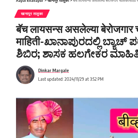
Aapal khanapur
>
खानापूर तालुका
>
बॅच लायसन्स असलेल्या बेरोजगार चालकासाठी
खानापूर तालुका
बॅच लायसन्स असलेल्या बेरोजगार 
माहिती-ಖಾನಾಪುರದಲ್ಲಿ ಬ್ಯಾಚ
ಶಿಬಿರ; ಶಾಸಕ ಹಲಗೇಕರ ಮಾಹಿತಿ
Dinkar Margale
Last updated: 2024/11/29 at 3:52 PM