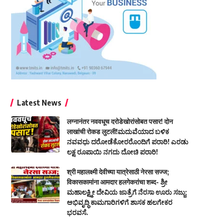
Latest News
लग्नानंतर नववधूच दरोडेखोरांसोबत पसार! दोन
लाखांची रोकड लुटली!ಮದುವೆಯಾದ ಬಳಿಕ
ನವವಧು ದರೋಡೆಕೋರರೊಂದಿಗೆ ಪರಾರಿ! ಎರಡು
ಲಕ್ಷ ರೂಪಾಯಿ ನಗದು ದೋಚಿ ಪರಾರಿ!
श्री महालक्ष्मी देवीच्या यात्रेसाठी नेरसा सज्ज;
विकासकामांना आमदार हलगेकरांचा शब्द- ಶ್ರೀ
ಮಹಾಲಕ್ಷ್ಮೀ ದೇವಿಯ ಜಾತ್ರೆಗೆ ನೆರಸಾ ಊರು ಸಜ್ಜು;
ಅಭಿವೃದ್ಧಿ ಕಾಮಗಾರಿಗಳಿಗೆ ಶಾಸಕ ಹಲಗೇಕರ
ಭರವಸೆ.