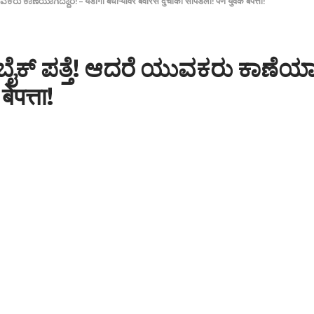
ರು ಕಾಣೆಯಾಗಿದ್ದಾರೆ! – यडोगा बंधाऱ्यावर बेवारस दुचाकी सापडली! पण युवक बेपत्ता!
ೈಕ್ ಪತ್ತೆ! ಆದರೆ ಯುವಕರು ಕಾಣೆಯಾಗಿದ್
ेपत्ता!