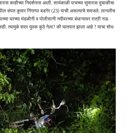
ारास काहीच्या निदर्शनास आली. सायंकाळी पाचच्या सुमारास दुचाकीचा
ल संपत कुमार निंगाप्पा बडगेर (23) याची असल्याचे समजले. लागलीच
्या घरच्या मंडळीनी व पोलीसानी नदीवरच्या बंधाऱ्यावर रात्री नऊ
 नाही. त्यामुळे सदर युवक कुठे गेला? की घातपात झाला आहे ? याचा शोध