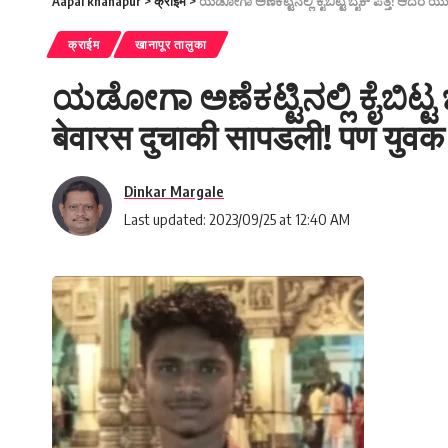
Aapal khanapur
>
क्राईम
>
ಯಡೋಗಾ ಅಣೆಕಟ್ಟಿನಲ್ಲಿ ಕೈಬಿಟ್ಟ ಬೈಕ್ ಪತ್ತೆ! ಆದರೆ ಯುವಕ
क्राईम
खानापूर तालुका
ಯಡೋಗಾ ಅಣೆಕಟ್ಟಿನಲ್ಲಿ ಕೈಬಿಟ್ಟ ಬ
बेवारस दुचाकी सापडली! पण युवक ब
Dinkar Margale
Last updated: 2023/09/25 at 12:40 AM