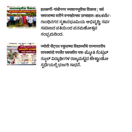
हलकर्णी-गांधीनगर स्मशानभूमीचा विकास ; सर्व
समाजाच्या वतीने वनमहोत्सव उत्साहात-ಹಲಕರ್ಣಿ-
ಗಾಂಧಿನಗರ ಸ್ಮಶಾನಭೂಮಿಯ ಅಭಿವೃದ್ಧಿ; ಸರ್ವ
ಸಮಾಜದ ವತಿಯಿಂದ ವನಮಹೋತ್ಸವ
ಸಂಭ್ರಮದಿಂದ.
ज्योती सेंट्रल स्कूलच्या विद्यार्थ्यांचे राज्यस्तरीय
तायक्वांदो स्पर्धेत घवघवीत यश-ಜ್ಯೋತಿ ಸೆಂಟ್ರಲ್
ಸ್ಕೂಲ್ ವಿದ್ಯಾರ್ಥಿಗಳ ರಾಜ್ಯಮಟ್ಟದ ಟೇಕ್ವಾಂಡೋ
ಸ್ಪರ್ಧೆಯಲ್ಲಿ ಭರ್ಜರಿ ಸಾಧನೆ.