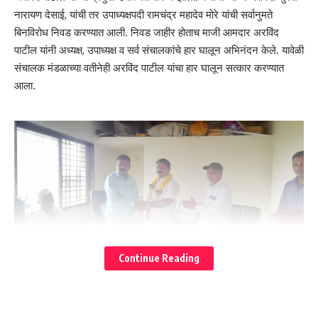
नारायण देसाई, यांची तर उपाध्यक्षपदी रामचंद्र महादेव मोरे यांची सर्वानुमते
बिनविरोध निवड करण्यात आली. निवड जाहीर होताच माजी आमदार अरविंद
पाटील यांनी अध्यक्ष, उपाध्यक्ष व सर्व संचालकांचे हार घालून अभिनंदन केले. यावेळी
ಮಾಜಿ ಶಾಸಕ ಡಾ.ಅಂಜಲಿತಾಯಿ ಹಾಗೂ ಹೇಮಂತ್ ನಿಂಬಾಳ್ಕರ್ ಅವರ
संचालक मंडळाच्या वतीनेही अरविंद पाटील यांचा हार घालून सत्कार करण्यात
ನಿಧಿಯಿಂದ ಶಿವಾಜಿನಗರ ಖಾನಾಪುರದ ಮೂರು ಪಥಗಳಲ್ಲಿ ಸಿಸಿ ರಸ್ತೆ
आला.
ಕಾಮಗಾರಿ ಪೂರ್ಣಗೊಂಡಿದೆ.
ಡಾ.ಅಂಜಲಿತಾಯಿ ನಿಂಬಾಳ್ಕರ್ ತಮ್ಮ ಶಾಸಕರ ನಿಧಿಯಿಂದ ಈ ಮೂರು ಪಥದ
ರಸ್ತೆಗೆ 30 ಲಕ್ಷ ನಿಧಿಯನ್ನು ಮಂಜೂರು ಮಾಡಿದ್ದರು. ಚುನಾವಣೆಗೂ ಮುನ್ನವೇ
ಅವರ ಟೆಂಡರ್ ಆಗಿತ್ತು. ಅವರ ಕೆಲಸ ಈಗ ಪೂರ್ಣಗೊಂಡಿದೆ.
Continue Reading
You Might Also Like
या अगोदर दिनांक 24 जून 2023 रोजी या संघाच्या संचालक मंडळाची निवडणूक
निडगलच्या ऐतिहासिक सिद्धेश्वर मंदिरात तोडफोड; धार्मिक तेढ निर्माण करण्याचा
झाली. त्यात माजी आमदार अरविंद पाटील यांच्या मार्गदर्शनानुसार तालुका
प्रयत्न? खानापूर तालुक्यात तीव्र संताप- ನಿಡಗಲ್‌ನ ಐತಿಹಾಸಿಕ ಸಿದ್ಧೇಶ್ವರ