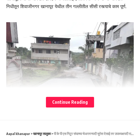
निधीतून शिवाजीनगर खानापूर येथील तीन गल्लीतील सीसी रस्त्याचे काम पूर्ण.
Continue Reading
Aapal khanapur
>
खानापूर तालुका
>
पी के पी एस निटूर संघाच्या चेअरमनपदी सुरेश देसाई तर उपाध्यक्षपदी रामचंद्र मोरे यांची बिनविरोध निवड. ಪಿಕೆಪಿಎಸ್ ನಿಟೂರ್ ಸಂಘದ ಅಧ್ಯಕ್ಷರಾಗಿ ಸುರೇಶ ದೇಸಾಯಿ, ಉಪಾಧ್ಯಕ್ಷರಾಗಿ ರಾಮಚಂದ್ರ ಮೋರೆ ಆಯ್ಕೆಯಾದರು.