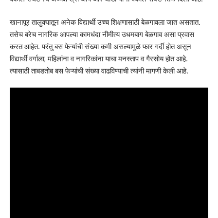
खानापूर तालुक्यातून अनेक विद्यार्थी उच्च शिक्षणासाठी बेळगावला जात असतात.
तसेच बरेच नागरिक आपल्या कामधंदा नीमीत्य उधमबाग बेळगाव असा प्रवास
करत आहेत. परंतु बस फेऱ्यांची संख्या कमी असल्यामुळे फार गर्दी होत असून
विद्यार्थी वर्गाला, महिलांना व नागरिकांना याचा मनस्ताप व गैरसोय होत आहे.
त्यासाठी ताबडतोब बस फेऱ्यांची संख्या वाढविण्याची त्यांनी मागणी केली आहे.