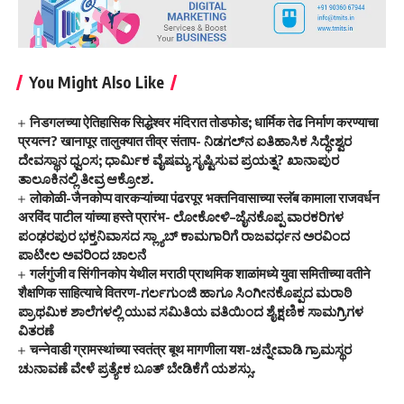
You Might Also Like
निडगलच्या ऐतिहासिक सिद्धेश्वर मंदिरात तोडफोड; धार्मिक तेढ निर्माण करण्याचा
प्रयत्न? खानापूर तालुक्यात तीव्र संताप- ನಿಡಗಲ್‌ನ ಐತಿಹಾಸಿಕ ಸಿದ್ಧೇಶ್ವರ
ದೇವಸ್ಥಾನ ಧ್ವಂಸ; ಧಾರ್ಮಿಕ ವೈಷಮ್ಯ ಸೃಷ್ಟಿಸುವ ಪ್ರಯತ್ನ? ಖಾನಾಪುರ
ತಾಲೂಕಿನಲ್ಲಿ ತೀವ್ರ ಆಕ್ರೋಶ.
लोकोळी-जैनकोप्प वारकऱ्यांच्या पंढरपूर भक्तनिवासाच्या स्लॅब कामाला राजवर्धन
अरविंद पाटील यांच्या हस्ते प्रारंभ- ಲೋಕೋಳಿ–ಜೈನಕೊಪ್ಪ ವಾರಕರಿಗಳ
ಪಂಢರಪುರ ಭಕ್ತನಿವಾಸದ ಸ್ಲ್ಯಾಬ್ ಕಾಮಗಾರಿಗೆ ರಾಜವರ್ಧನ ಅರವಿಂದ
ಪಾಟೀಲ ಅವರಿಂದ ಚಾಲನೆ
गर्लगुंजी व सिंगीनकोप येथील मराठी प्राथमिक शाळांमध्ये युवा समितीच्या वतीने
शैक्षणिक साहित्याचे वितरण-ಗರ್ಲಗುಂಜಿ ಹಾಗೂ ಸಿಂಗೀನಕೊಪ್ಪದ ಮರಾಠಿ
ಪ್ರಾಥಮಿಕ ಶಾಲೆಗಳಲ್ಲಿ ಯುವ ಸಮಿತಿಯ ವತಿಯಿಂದ ಶೈಕ್ಷಣಿಕ ಸಾಮಗ್ರಿಗಳ
ವಿತರಣೆ
चन्नेवाडी ग्रामस्थांच्या स्वतंत्र बूथ मागणीला यश-ಚನ್ನೇವಾಡಿ ಗ್ರಾಮಸ್ಥರ
ಚುನಾವಣೆ ವೇಳೆ ಪ್ರತ್ಯೇಕ ಬೂತ್‌ ಬೇಡಿಕೆಗೆ ಯಶಸ್ಸು.