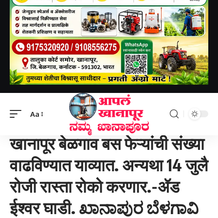
Aapal khanapur
>
खानापूर तालुका
>
खानापूर बेळगाव बस फेऱ्यांची संख्या वाढविण्यात याव्यात. अन्यथा 14 जुलै रोजी रास्ता रोको करणार.-ॲड ईश्वर घाडी. ಖಾನಾಪುರ ಬೆಳಗಾವಿ ಬಸ್ ಟ್ರಿಪ್ ಸಂಖ್ಯೆ ಹೆಚ್ಚಿಸಬೇಕು. ಇಲ್ಲದಿದ್ದರೆ ಜುಲೈ 14ರಂದು ರಸ್ತೆ ತಡೆ ನಡೆಸುತ್ತೇವೆ.-ಅಡ್ ಈಶ್ವರ ಘಾಡಿ.
Aa
खानापूर तालुका
खानापूर बेळगाव बस फेऱ्यांची संख्या
वाढविण्यात याव्यात. अन्यथा 14 जुलै
रोजी रास्ता रोको करणार.-ॲड
ईश्वर घाडी. ಖಾನಾಪುರ ಬೆಳಗಾವಿ