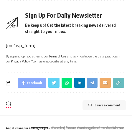
Sign Up For Daily Newsletter
Be keep up! Get the latest breaking news delivered
straight to your inbox.
[mc4wp_form]
By signing up, you agree to our
Terms of Use
and acknowledge the data practices in
our
Privacy Policy
. You may unsubscribe at any time.
Facebook
Leave a comment
Aapal khanapur
>
खानापूर तालुका
>
डॉ अंजलीताई निंबाळकर यांच्या फंडातून शिवाजी नगरातील सीसी रस्त्याचे काम पूर्ण. ಡಾ.ಅಂಜಲಿತಾಯಿ ನಿಂಬಾಳ್ಕರ್ ಅವರ ನಿಧಿಯಿಂದ ಶಿವಾಜಿ ನಗರದಲ್ಲಿ ಸಿಸಿ ರಸ್ತೆ ಕಾಮಗಾರಿ ಪೂರ್ಣಗೊಂಡಿದೆ.