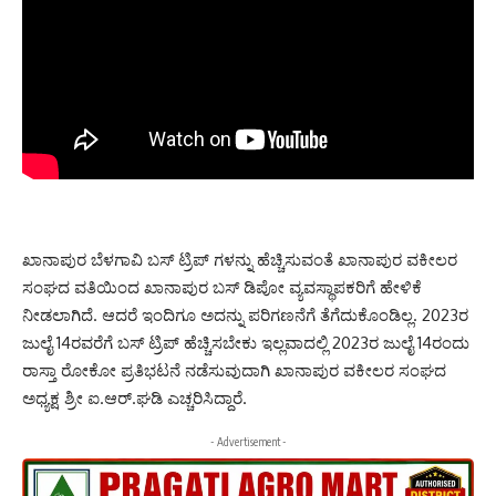
ಖಾನಾಪುರ ಬೆಳಗಾವಿ ಬಸ್ ಟ್ರಿಪ್ ಗಳನ್ನು ಹೆಚ್ಚಿಸುವಂತೆ ಖಾನಾಪುರ ವಕೀಲರ
ಸಂಘದ ವತಿಯಿಂದ ಖಾನಾಪುರ ಬಸ್ ಡಿಪೋ ವ್ಯವಸ್ಥಾಪಕರಿಗೆ ಹೇಳಿಕೆ
ನೀಡಲಾಗಿದೆ. ಆದರೆ ಇಂದಿಗೂ ಅದನ್ನು ಪರಿಗಣನೆಗೆ ತೆಗೆದುಕೊಂಡಿಲ್ಲ. 2023ರ
ಜುಲೈ 14ರವರೆಗೆ ಬಸ್ ಟ್ರಿಪ್ ಹೆಚ್ಚಿಸಬೇಕು ಇಲ್ಲವಾದಲ್ಲಿ 2023ರ ಜುಲೈ 14ರಂದು
ರಾಸ್ತಾ ರೋಕೋ ಪ್ರತಿಭಟನೆ ನಡೆಸುವುದಾಗಿ ಖಾನಾಪುರ ವಕೀಲರ ಸಂಘದ
ಅಧ್ಯಕ್ಷ ಶ್ರೀ ಐ.ಆರ್.ಘಡಿ ಎಚ್ಚರಿಸಿದ್ದಾರೆ.
- Advertisement -