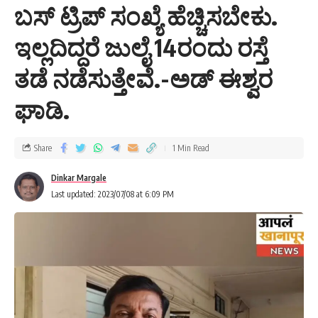
ಬಸ್ ಟ್ರಿಪ್ ಸಂಖ್ಯೆ ಹೆಚ್ಚಿಸಬೇಕು.
ಇಲ್ಲದಿದ್ದರೆ ಜುಲೈ 14ರಂದು ರಸ್ತೆ
ತಡೆ ನಡೆಸುತ್ತೇವೆ.-ಅಡ್ ಈಶ್ವರ
ಘಾಡಿ.
Share
1 Min Read
Dinkar Margale
Last updated: 2023/07/08 at 6:09 PM