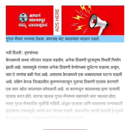
गुगल मॅपवर भरवसा ठेवला. कारसह थेट कालव्यात जाऊन पडले.
नवी दिल्ली : वृत्तसंस्था
केरळमध्ये सध्या जोरदार पाऊस पडतोय. अनेक ठिकाणी पूरसदृष्य स्थिती निर्माण
झाली आहे. पावसामुळे राज्यात अनेक ठिकाणी वेगवेगळ्या दुर्घटना घडल्या असून,
यात 11 जणांचा बळी गेला आहे. अशातच केरळमध्ये एक धक्कादायक घटना घडली
आहे. दक्षिण केरळ जिल्ह्यातील कुरुप्पनताराहून दुसऱ्या ठिकाणी प्रवास करणारी
एक कार खोल कालव्यात कोसळली आहे. या कारमधून चालकासह इतर प्रवासी
प्रवास करत होते. कारचा चालक गुगल मॅप्सच्या सहाय्याने कार चालवत होता.
मात्र गुगल मॅप्सवरील चुकीची माहिती, अंधूक प्रकाश आणि पावसाच्या पाण्याखाली
बुडालेल्या रस्त्यामुळे, त्यांची कार पाण्यात पडली. कारमधील चारही प्रवासी हे मूळचे
हैदराबादचे असून, ते केरळमध्ये फिरण्यासाठी आले होते.