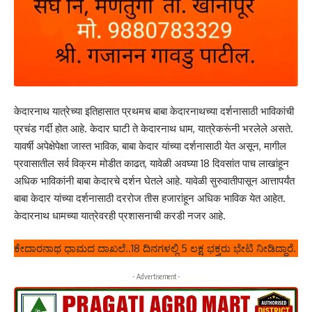
केदारनाथ यात्रेच्या इतिहासात प्रथमच बाबा केदारनाथच्या दर्शनासाठी भाविकांची
प्रचंड गर्दी होत आहे. केदार घाटी ते केदारनाथ धाम, यात्रेकरूंनी भरलेले असते.
यावर्षी अपेक्षेपेक्षा जास्त भाविक, बाबा केदार यांच्या दर्शनासाठी येत असून, मागील
प्रवासातील सर्व विक्रम मोडीत काढत, यावेळी अवघ्या 18 दिवसांत पाच लाखांहून
अधिक भाविकांनी बाबा केदारचे दर्शन घेतले आहे. यावेळी सुरुवातीपासून आत्तापर्यंत
बाबा केदार यांच्या दर्शनासाठी दररोज तीस हजारांहून अधिक भाविक येत आहेत.
केदारनाथ धामच्या यात्रेवरही प्रशासनाची करडी नजर आहे.
ಕೇದಾರನಾಥ ಧಾಮದ ದಾಖಲೆ..18 ದಿನಗಳಲ್ಲಿ 5 ಲಕ್ಷ ಭಕ್ತರು ಭೇಟಿ ನೀಡಿದ್ದಾರೆ.
- Advertisement -