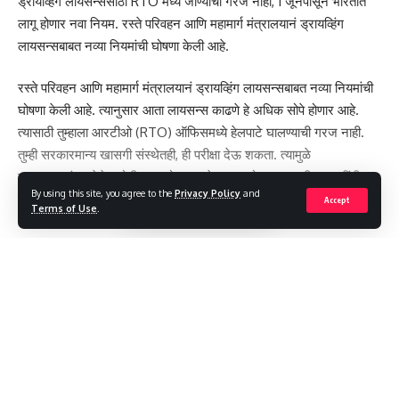
ड्रायव्हिंग लायसन्ससाठी RTO मध्ये जाण्याची गरज नाही, 1 जूनपासून भारतात
ಓಡಿಸುತ್ತಿದ್ದ. ಆದರೆ ಗೂಗಲ್ ಮ್ಯಾಪ್‌ನಲ್ಲಿನ ತಪ್ಪು ಮಾಹಿತಿ, ಮಂದ ಬೆಳಕು
लागू होणार नवा नियम. रस्ते परिवहन आणि महामार्ग मंत्रालयानं ड्रायव्हिंग
ಮತ್ತು ಮಳೆ ನೀರಿನಲ್ಲಿ ಮುಳುಗಿದ ರಸ್ತೆಯಿಂದಾಗಿ ಅವರ ಕಾರು ನೀರಿನಲ್ಲಿ
लायसन्सबाबत नव्या नियमांची घोषणा केली आहे.
ಕೊನೆಗೊಂಡಿತು. ಕಾರಿನಲ್ಲಿದ್ದ ನಾಲ್ವರು ಪ್ರಯಾಣಿಕರು ಹೈದರಾಬಾದ್
ಮೂಲದವರಾಗಿದ್ದು, ಪ್ರೇಕ್ಷಣೀಯ ಸ್ಥಳಗಳನ್ನು ವೀಕ್ಷಿಸಲು ಕೇರಳಕ್ಕೆ ತೆರಳಿದ್ದರು.
रस्ते परिवहन आणि महामार्ग मंत्रालयानं ड्रायव्हिंग लायसन्सबाबत नव्या नियमांची
घोषणा केली आहे. त्यानुसार आता लायसन्स काढणे हे अधिक सोपे होणार आहे.
- Advertisement -
त्यासाठी तुम्हाला आरटीओ (RTO) ऑफिसमध्ये हेलपाटे घालण्याची गरज नाही.
तुम्ही सरकारमान्य खासगी संस्थेतही, ही परीक्षा देऊ शकता. त्यामुळे
वाहनचालकांच्या वेळेत मोठी बचत होणार आहे. त्याचबरोबर अल्पवयीन व्यक्तींनी
By using this site, you agree to the
Privacy Policy
and
वेगानं वाहन चालवल्यास त्यांना अधिक दंड बसणार आहे.
Accept
Terms of Use
.
Continue Reading