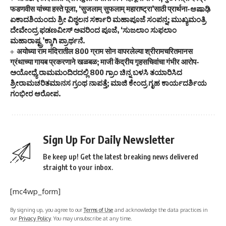
फडणवीस यांच्या हस्ते पूजा, ‘सुजलाम् सुफलाम् महाराष्ट्रा’साठी प्रार्थना-ಆಷಾಢಿ
ಏಕಾದಶಿಯಂದು ಶ್ರೀ ವಿಠ್ಠಲನ ಸರ್ಕಾರಿ ಮಹಾಪೂಜೆ ಸಂಪನ್ನ; ಮುಖ್ಯಮಂತ್ರಿ
ದೇವೇಂದ್ರ ಫಡಣವೀಸ್ ಅವರಿಂದ ಪೂಜೆ, ‘ಸುಜಲಾಂ ಸುಫಲಾಂ
ಮಹಾರಾಷ್ಟ್ರ’ಕ್ಕಾಗಿ ಪ್ರಾರ್ಥನೆ.
अयोध्या राम मंदिरातील 800 ग्राम सोन वापरलेल्या श्रीरामचरितमानस
ग्रंथाच्या गायब प्रकरणाने खळबळ; माजी केंद्रीय गृहसचिवांचा गंभीर आरोप-
ಅಯೋಧ್ಯೆ ರಾಮಮಂದಿರದಲ್ಲಿ 800 ಗ್ರಾಂ ಚಿನ್ನ ಬಳಸಿ ತಯಾರಿಸಿದ
ಶ್ರೀರಾಮಚರಿತಮಾನಸ ಗ್ರಂಥ ನಾಪತ್ತೆ; ಮಾಜಿ ಕೇಂದ್ರ ಗೃಹ ಕಾರ್ಯದರ್ಶಿಯ
ಗಂಭೀರ ಆರೋಪ.
Sign Up For Daily Newsletter
Be keep up! Get the latest breaking news delivered
straight to your inbox.
[mc4wp_form]
By signing up, you agree to our
Terms of Use
and acknowledge the data practices in
our
Privacy Policy
. You may unsubscribe at any time.