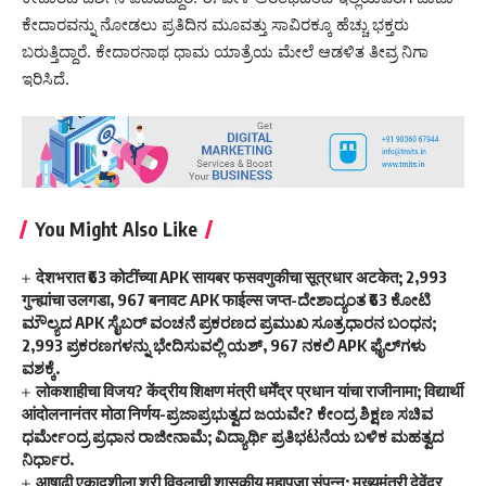
ಕೇದಾರವನ್ನು ನೋಡಲು ಪ್ರತಿದಿನ ಮೂವತ್ತು ಸಾವಿರಕ್ಕೂ ಹೆಚ್ಚು ಭಕ್ತರು
ಬರುತ್ತಿದ್ದಾರೆ. ಕೇದಾರನಾಥ ಧಾಮ ಯಾತ್ರೆಯ ಮೇಲೆ ಆಡಳಿತ ತೀವ್ರ ನಿಗಾ
ಇರಿಸಿದೆ.
You Might Also Like
देशभरात ₹63 कोटींच्या APK सायबर फसवणुकीचा सूत्रधार अटकेत; 2,993
गुन्ह्यांचा उलगडा, 967 बनावट APK फाईल्स जप्त-ದೇಶಾದ್ಯಂತ ₹63 ಕೋಟಿ
ಮೌಲ್ಯದ APK ಸೈಬರ್ ವಂಚನೆ ಪ್ರಕರಣದ ಪ್ರಮುಖ ಸೂತ್ರಧಾರನ ಬಂಧನ;
2,993 ಪ್ರಕರಣಗಳನ್ನು ಭೇದಿಸುವಲ್ಲಿ ಯಶ್, 967 ನಕಲಿ APK ಫೈಲ್‌ಗಳು
ವಶಕ್ಕೆ.
लोकशाहीचा विजय? केंद्रीय शिक्षण मंत्री धर्मेंद्र प्रधान यांचा राजीनामा; विद्यार्थी
आंदोलनानंतर मोठा निर्णय-ಪ್ರಜಾಪ್ರಭುತ್ವದ ಜಯವೇ? ಕೇಂದ್ರ ಶಿಕ್ಷಣ ಸಚಿವ
ಧರ್ಮೇಂದ್ರ ಪ್ರಧಾನ ರಾಜೀನಾಮೆ; ವಿದ್ಯಾರ್ಥಿ ಪ್ರತಿಭಟನೆಯ ಬಳಿಕ ಮಹತ್ವದ
ನಿರ್ಧಾರ.
आषाढी एकादशीला श्री विठ्ठलाची शासकीय महापूजा संपन्न; मुख्यमंत्री देवेंद्र