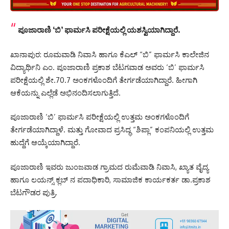
ಪೂಜಾರಾಣಿ ‘ಬಿ’ ಫಾರ್ಮಸಿ ಪರೀಕ್ಷೆಯಲ್ಲಿ ಯಶಸ್ವಿಯಾಗಿದ್ದಾರೆ.
ಖಾನಾಪುರ: ರೂಮವಾಡಿ ನಿವಾಸಿ ಹಾಗೂ ಕೆಎಲ್‌ “ಬಿ” ಫಾರ್ಮಸಿ ಕಾಲೇಜಿನ
ವಿದ್ಯಾರ್ಥಿನಿ ಎಂ. ಪೂಜಾರಾಣಿ ಪ್ರಕಾಶ ಬೆಟಗವಾಡ ಅವರು ‘ಬಿ’ ಫಾರ್ಮಸಿ
ಪರೀಕ್ಷೆಯಲ್ಲಿ ಶೇ.70.7 ಅಂಕಗಳೊಂದಿಗೆ ತೇರ್ಗಡೆಯಾಗಿದ್ದಾರೆ. ಹೀಗಾಗಿ
ಆಕೆಯನ್ನು ಎಲ್ಲೆಡೆ ಅಭಿನಂದಿಸಲಾಗುತ್ತಿದೆ.
ಪೂಜಾರಾಣಿ ‘ಬಿ’ ಫಾರ್ಮಸಿ ಪರೀಕ್ಷೆಯಲ್ಲಿ ಉತ್ತಮ ಅಂಕಗಳೊಂದಿಗೆ
ತೇರ್ಗಡೆಯಾಗಿದ್ದಾಳೆ. ಮತ್ತು ಗೋವಾದ ಪ್ರಸಿದ್ಧ “ಶಿಪ್ಲಾ” ಕಂಪನಿಯಲ್ಲಿ ಉತ್ತಮ
ಹುದ್ದೆಗೆ ಆಯ್ಕೆಯಾಗಿದ್ದಾರೆ.
ಪೂಜಾರಾಣಿ ಇವರು ಜುಂಜವಾಡ ಗ್ರಾಮದ ರುಮೆವಾಡಿ ನಿವಾಸಿ, ಖ್ಯಾತ ವೈದ್ಯ
ಹಾಗೂ ಲಯನ್ಸ್ ಕ್ಲಬ್ ನ ಪದಾಧಿಕಾರಿ, ಸಾಮಾಜಿಕ ಕಾರ್ಯಕರ್ತ ಡಾ.ಪ್ರಕಾಶ
ಬೆಟಗೌಡರ ಪುತ್ರಿ.