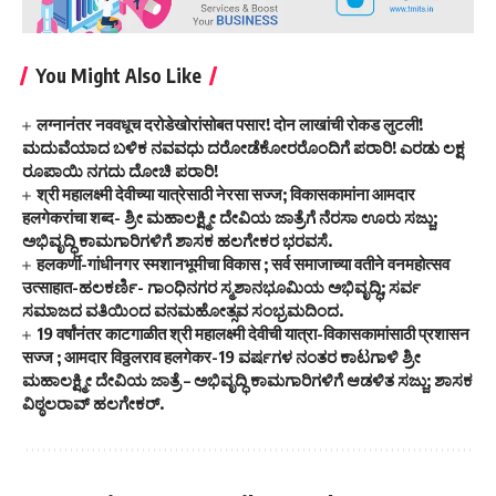
You Might Also Like
लग्नानंतर नववधूच दरोडेखोरांसोबत पसार! दोन लाखांची रोकड लुटली!
ಮದುವೆಯಾದ ಬಳಿಕ ನವವಧು ದರೋಡೆಕೋರರೊಂದಿಗೆ ಪರಾರಿ! ಎರಡು ಲಕ್ಷ
ರೂಪಾಯಿ ನಗದು ದೋಚಿ ಪರಾರಿ!
श्री महालक्ष्मी देवीच्या यात्रेसाठी नेरसा सज्ज; विकासकामांना आमदार
हलगेकरांचा शब्द- ಶ್ರೀ ಮಹಾಲಕ್ಷ್ಮೀ ದೇವಿಯ ಜಾತ್ರೆಗೆ ನೆರಸಾ ಊರು ಸಜ್ಜು;
ಅಭಿವೃದ್ಧಿ ಕಾಮಗಾರಿಗಳಿಗೆ ಶಾಸಕ ಹಲಗೇಕರ ಭರವಸೆ.
हलकर्णी-गांधीनगर स्मशानभूमीचा विकास ; सर्व समाजाच्या वतीने वनमहोत्सव
उत्साहात-ಹಲಕರ್ಣಿ- ಗಾಂಧಿನಗರ ಸ್ಮಶಾನಭೂಮಿಯ ಅಭಿವೃದ್ಧಿ; ಸರ್ವ
ಸಮಾಜದ ವತಿಯಿಂದ ವನಮಹೋತ್ಸವ ಸಂಭ್ರಮದಿಂದ.
19 वर्षांनंतर काटगाळीत श्री महालक्ष्मी देवीची यात्रा-विकासकामांसाठी प्रशासन
सज्ज ; आमदार विठ्ठलराव हलगेकर-19 ವರ್ಷಗಳ ನಂತರ ಕಾಟಗಾಳಿ ಶ್ರೀ
ಮಹಾಲಕ್ಷ್ಮೀ ದೇವಿಯ ಜಾತ್ರೆ – ಅಭಿವೃದ್ಧಿ ಕಾಮಗಾರಿಗಳಿಗೆ ಆಡಳಿತ ಸಜ್ಜು; ಶಾಸಕ
ವಿಠ್ಠಲರಾವ್ ಹಲಗೇಕರ್.