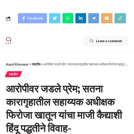
Facebook
Leave a comment
Aapal khanapur
>
राष्ट्रीय
>
आरोपीवर जडले प्रेम; सतना कारागृहातील सहाय्यक अधीक्षक फिरोजा खातून यांचा माजी कैद्याशी हिंदू पद्धतीने विवाह- ಕಾರಾಗೃಹದಲ್ಲಿದ ಆರೋಪಿಯ ಜೊತೆ ಪ್ರೀತಿ; ಸತ್ನಾ ಕಾರಾಗೃಹದ ಸಹಾಯಕ ಅಧೀಕ್ಷಕಿ ಫಿರೋಜಾ ಖಾತೂನ್ ಅವರ ಮಾಜಿ ಕೈದಿಯೊಂದಿಗೆ ಹಿಂದೂ ಸಂಪ್ರದಾಯದಂತೆ ಮದುವೆ.
राष्ट्रीय
आरोपीवर जडले प्रेम; सतना
कारागृहातील सहाय्यक अधीक्षक
फिरोजा खातून यांचा माजी कैद्याशी
हिंदू पद्धतीने विवाह-