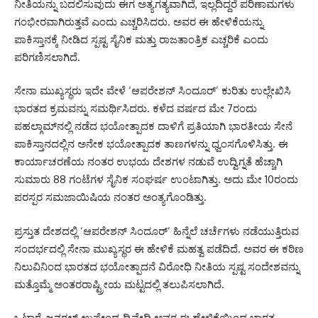
ನೀತಿಯನ್ನು ಬದಲಿಸುವುದು ಈಗ ಅತ್ಯಗತ್ಯವಾಗಿದೆ, ಇಲ್ಲದಿದ್ದರೆ ಪರಿಣಾಮಗಳು
ಗಂಭೀರವಾಗಿರುತ್ತವೆ ಎಂದು ಎಚ್ಚರಿಸಿದರು. ಅವರ ಈ ಹೇಳಿಕೆಯನ್ನು
ಪಾಕಿಸ್ತಾನಕ್ಕೆ ನೀಡಿದ ಸ್ಪಷ್ಟ ಸೈನಿಕ ಮತ್ತು ರಾಜತಾಂತ್ರಿಕ ಎಚ್ಚರಿಕೆ ಎಂದು
ಪರಿಗಣಿಸಲಾಗಿದೆ.
ಸೇನಾ ಮುಖ್ಯಸ್ಥರು ಇದೇ ವೇಳೆ ‘ಆಪರೇಶನ್ ಸಿಂದೂರ್’ ಕುರಿತು ಉಲ್ಲೇಖಿಸಿ
ಭಾರತದ ಕ್ರಮವನ್ನು ಸಮರ್ಥಿಸಿದರು. ಕಳೆದ ವರ್ಷದ ಮೇ 7ರಂದು
ಪಹಲ್ಗಾಮ್‌ನಲ್ಲಿ ನಡೆದ ಭಯೋತ್ಪಾದಕ ದಾಳಿಗೆ ಪ್ರತಿಯಾಗಿ ಭಾರತೀಯ ಸೇನೆ
ಪಾಕಿಸ್ತಾನದಲ್ಲಿನ ಅನೇಕ ಭಯೋತ್ಪಾದಕ ತಾಣಗಳನ್ನು ಧ್ವಂಸಗೊಳಿಸಿತ್ತು. ಈ
ಕಾರ್ಯಾಚರಣೆಯ ನಂತರ ಉಭಯ ದೇಶಗಳ ನಡುವೆ ಉದ್ವಿಗ್ನತೆ ಹೆಚ್ಚಾಗಿ
ಸುಮಾರು 88 ಗಂಟೆಗಳ ಸೈನಿಕ ಸಂಘರ್ಷ ಉಂಟಾಗಿತ್ತು. ಅದು ಮೇ 10ರಂದು
ಪರಸ್ಪರ ಸಮಜಾಯಿಷಿಯ ನಂತರ ಅಂತ್ಯಗೊಂಡಿತ್ತು.
ಪ್ರಸ್ತುತ ದೇಶದಲ್ಲಿ ‘ಆಪರೇಶನ್ ಸಿಂದೂರ್’ ಹಿನ್ನೆಲೆ ಚರ್ಚೆಗಳು ನಡೆಯುತ್ತಿರುವ
ಸಂದರ್ಭದಲ್ಲಿ ಸೇನಾ ಮುಖ್ಯಸ್ಥರ ಈ ಹೇಳಿಕೆ ಮಹತ್ವ ಪಡೆದಿದೆ. ಅವರ ಈ ಕಠಿಣ
ನಿಲುವಿನಿಂದ ಭಾರತದ ಭಯೋತ್ಪಾದನೆ ವಿರೋಧಿ ನೀತಿಯ ಸ್ಪಷ್ಟ ಸಂದೇಶವನ್ನು
ಮತ್ತೊಮ್ಮೆ ಅಂತರರಾಷ್ಟ್ರೀಯ ಮಟ್ಟದಲ್ಲಿ ತಲುಪಿಸಲಾಗಿದೆ.
ಒಟ್ಟಾರೆ, ಜನರಲ್ ಉಪೇಂದ್ರ ದ್ವಿವೇದಿ ಅವರ ಈ ಹೇಳಿಕೆಯಿಂದ ಭಾರತ–