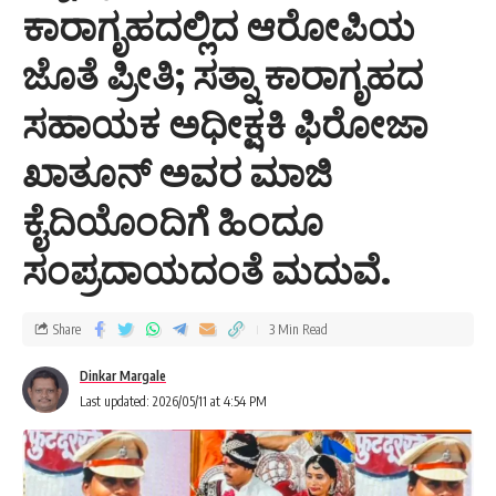
ಕಾರಾಗೃಹದಲ್ಲಿದ ಆರೋಪಿಯ
ಜೊತೆ ಪ್ರೀತಿ; ಸತ್ನಾ ಕಾರಾಗೃಹದ
ಸಹಾಯಕ ಅಧೀಕ್ಷಕಿ ಫಿರೋಜಾ
ಖಾತೂನ್ ಅವರ ಮಾಜಿ
ಕೈದಿಯೊಂದಿಗೆ ಹಿಂದೂ
ಸಂಪ್ರದಾಯದಂತೆ ಮದುವೆ.
Share
3 Min Read
Dinkar Margale
Last updated: 2026/05/11 at 4:54 PM