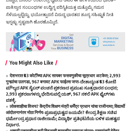
ಪಾಕಿಸ್ತಾನ ಸಂಬಂಧಗಳ ಉದ್ವಿಗ್ನ ಪರಿಸ್ಥಿತಿಯತ್ತ ಮತ್ತೊಮ್ಮೆ ಗಮನ
ಸೆಳೆಯಲ್ಪಟ್ಟಿದ್ದು, ಭಯೋತ್ಪಾದನೆ ವಿರುದ್ಧ ಭಾರತದ ಶೂನ್ಯ ಸಹಿಷ್ಣುತೆ ನೀತಿ
ಇನ್ನಷ್ಟು ಸ್ಪಷ್ಟವಾಗಿ ಹೊರಹೊಮ್ಮಿದೆ.
You Might Also Like
देशभरात ₹63 कोटींच्या APK सायबर फसवणुकीचा सूत्रधार अटकेत; 2,993
गुन्ह्यांचा उलगडा, 967 बनावट APK फाईल्स जप्त-ದೇಶಾದ್ಯಂತ ₹63 ಕೋಟಿ
ಮೌಲ್ಯದ APK ಸೈಬರ್ ವಂಚನೆ ಪ್ರಕರಣದ ಪ್ರಮುಖ ಸೂತ್ರಧಾರನ ಬಂಧನ;
2,993 ಪ್ರಕರಣಗಳನ್ನು ಭೇದಿಸುವಲ್ಲಿ ಯಶ್, 967 ನಕಲಿ APK ಫೈಲ್‌ಗಳು
ವಶಕ್ಕೆ.
लोकशाहीचा विजय? केंद्रीय शिक्षण मंत्री धर्मेंद्र प्रधान यांचा राजीनामा; विद्यार्थी
आंदोलनानंतर मोठा निर्णय-ಪ್ರಜಾಪ್ರಭುತ್ವದ ಜಯವೇ? ಕೇಂದ್ರ ಶಿಕ್ಷಣ ಸಚಿವ
ಧರ್ಮೇಂದ್ರ ಪ್ರಧಾನ ರಾಜೀನಾಮೆ; ವಿದ್ಯಾರ್ಥಿ ಪ್ರತಿಭಟನೆಯ ಬಳಿಕ ಮಹತ್ವದ
ನಿರ್ಧಾರ.
आषाढी एकादशीला श्री विठ्ठलाची शासकीय महापूजा संपन्न; मुख्यमंत्री देवेंद्र