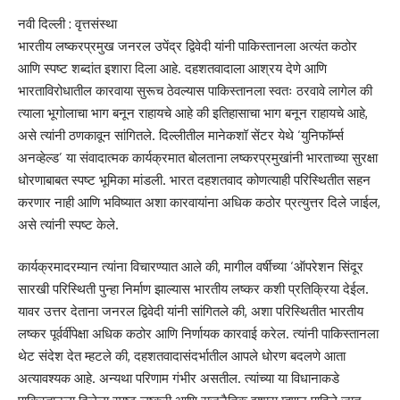
नवी दिल्ली : वृत्तसंस्था
भारतीय लष्करप्रमुख जनरल उपेंद्र द्विवेदी यांनी पाकिस्तानला अत्यंत कठोर
आणि स्पष्ट शब्दांत इशारा दिला आहे. दहशतवादाला आश्रय देणे आणि
भारताविरोधातील कारवाया सुरूच ठेवल्यास पाकिस्तानला स्वतः ठरवावे लागेल की
त्याला भूगोलाचा भाग बनून राहायचे आहे की इतिहासाचा भाग बनून राहायचे आहे,
असे त्यांनी ठणकावून सांगितले. दिल्लीतील मानेकशॉ सेंटर येथे ‘युनिफॉर्म्स
अनव्हेल्ड’ या संवादात्मक कार्यक्रमात बोलताना लष्करप्रमुखांनी भारताच्या सुरक्षा
धोरणाबाबत स्पष्ट भूमिका मांडली. भारत दहशतवाद कोणत्याही परिस्थितीत सहन
करणार नाही आणि भविष्यात अशा कारवायांना अधिक कठोर प्रत्युत्तर दिले जाईल,
असे त्यांनी स्पष्ट केले.
कार्यक्रमादरम्यान त्यांना विचारण्यात आले की, मागील वर्षीच्या ‘ऑपरेशन सिंदूर
सारखी परिस्थिती पुन्हा निर्माण झाल्यास भारतीय लष्कर कशी प्रतिक्रिया देईल.
यावर उत्तर देताना जनरल द्विवेदी यांनी सांगितले की, अशा परिस्थितीत भारतीय
लष्कर पूर्वर्वीपेक्षा अधिक कठोर आणि निर्णायक कारवाई करेल. त्यांनी पाकिस्तानला
थेट संदेश देत म्हटले की, दहशतवादासंदर्भातील आपले धोरण बदलणे आता
अत्यावश्यक आहे. अन्यथा परिणाम गंभीर असतील. त्यांच्या या विधानाकडे