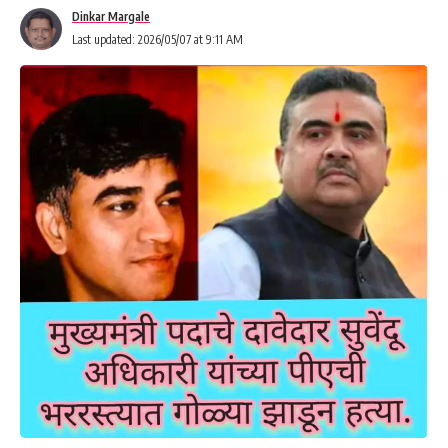
Dinkar Margale
Last updated: 2026/05/07 at 9:11 AM
ಕಾರಾಗೃಹದ ಕಾರ್ಯನಿರ್ವಹಣೆಯ ವೇಳೆ ಫಿರೋಜಾ ಖಾತೂನ್ ಅವರಿಗೆ
ಧರ್ಮೇಂದ್ರ ಪರಿಚಯವಾಗಿತ್ತು. ಅಪರಾಧದ ಕಾರಣದಿಂದ ಸಮಾಜದಿಂದ
ದೂರವಾಗಿದ್ದ ವ್ಯಕ್ತಿಗೆ ಸರಿಯಾದ ಮಾರ್ಗದರ್ಶನ ದೊರೆತರೆ ಅವನ ಜೀವನ
ಬದಲಾಗಬಹುದು ಎಂಬ ನಂಬಿಕೆಯಿಂದ ಅವರು ಅವನೊಂದಿಗೆ ಸಂಭಾಷಣೆ
ನಡೆಸುತ್ತಿದ್ದರು. ಕ್ರಮೇಣ ಈ ಪರಿಚಯ ಸ್ನೇಹವಾಗಿ, ನಂತರ ಪ್ರೀತಿಯಾಗಿ
ಬೆಳೆದಿತು.