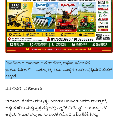
“ಭೂಗೋಳದ ಭಾಗವಾಗಿ ಉಳಿಯಬೇಕಾ, ಅಥವಾ ಇತಿಹಾಸದ
ಭಾಗವಾಗಬೇಕಾ?” – ಪಾಕಿಸ್ತಾನಕ್ಕೆ ಸೇನಾ ಮುಖ್ಯಸ್ಥ ಉಪೇಂದ್ರ ದ್ವಿವೇದಿ ಖಡಕ್
ಎಚ್ಚರಿಕೆ.
ನವ ದೆಹಲಿ : ವರದಿಗಾರರು
ಭಾರತೀಯ ಸೇನೆಯ ಮುಖ್ಯಸ್ಥ Upendra Dwivedi ಅವರು ಪಾಕಿಸ್ತಾನಕ್ಕೆ
ಅತ್ಯಂತ ಕಠಿಣ ಮತ್ತು ಸ್ಪಷ್ಟ ಶಬ್ದಗಳಲ್ಲಿ ಎಚ್ಚರಿಕೆ ನೀಡಿದ್ದಾರೆ. ಭಯೋತ್ಪಾದನೆಗೆ
ಆಶ್ರಯ ನೀಡುವುದನ್ನು ಹಾಗೂ ಭಾರತ ವಿರೋಧಿ ಚಟುವಟಿಕೆಗಳನ್ನು