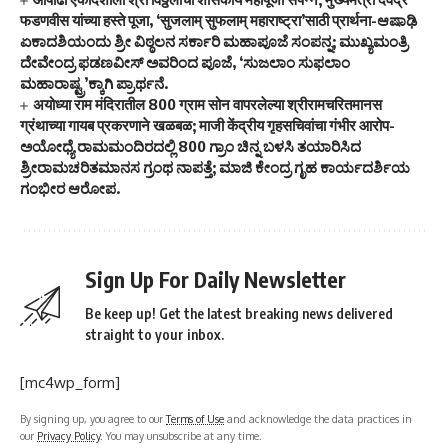
फडणवीस यांच्या हस्ते पूजा, ‘सुजलाम् सुफलाम् महाराष्ट्रा’साठी प्रार्थना-ಆಷಾಢಿ
ಏಕಾದಶಿಯಂದು ಶ್ರೀ ವಿಠ್ಠಲನ ಸರ್ಕಾರಿ ಮಹಾಪೂಜೆ ಸಂಪನ್ನ; ಮುಖ್ಯಮಂತ್ರಿ
ದೇವೇಂದ್ರ ಫಡಣವೀಸ್ ಅವರಿಂದ ಪೂಜೆ, ‘ಸುಜಲಾಂ ಸುಫಲಾಂ
ಮಹಾರಾಷ್ಟ್ರ’ಕ್ಕಾಗಿ ಪ್ರಾರ್ಥನೆ.
अयोध्या राम मंदिरातील 800 ग्राम सोन वापरलेल्या श्रीरामचरितमानस
ग्रंथाच्या गायब प्रकरणाने खळबळ; माजी केंद्रीय गृहसचिवांचा गंभीर आरोप-
ಅಯೋಧ್ಯೆ ರಾಮಮಂದಿರದಲ್ಲಿ 800 ಗ್ರಾಂ ಚಿನ್ನ ಬಳಸಿ ತಯಾರಿಸಿದ
ಶ್ರೀರಾಮಚರಿತಮಾನಸ ಗ್ರಂಥ ನಾಪತ್ತೆ; ಮಾಜಿ ಕೇಂದ್ರ ಗೃಹ ಕಾರ್ಯದರ್ಶಿಯ
ಗಂಭೀರ ಆರೋಪ.
Sign Up For Daily Newsletter
Be keep up! Get the latest breaking news delivered
straight to your inbox.
[mc4wp_form]
By signing up, you agree to our
Terms of Use
and acknowledge the data practices in
our
Privacy Policy
. You may unsubscribe at any time.