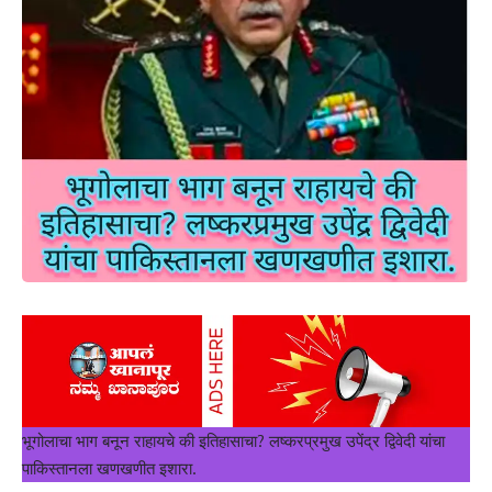
भूगोलाचा भाग बनून राहायचे की इतिहासाचा? लष्करप्रमुख उपेंद्र द्विवेदी यांचा
पाकिस्तानला खणखणीत इशारा.