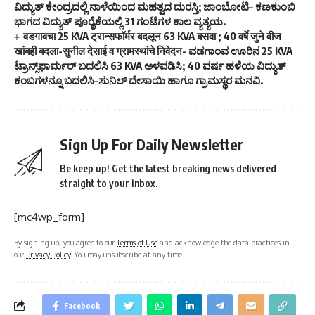
ವಿದ್ಯುತ್ ಕೇಂದ್ರದಲ್ಲಿ ನಾಳೆಯಿಂದ ಮಹತ್ವದ ದುರಸ್ತಿ; ಜಾಂಬೋಟಿ– ಕಣಕುಂಬಿ
ಭಾಗದ ವಿದ್ಯುತ್ ಪೂರೈಕೆಯಲ್ಲಿ 31 ಗಂಟೆಗಳ ಕಾಲ ವ್ಯತ್ಯಯ.
वडगावचा 25 KVA ट्रान्सफॉर्मर बदलून 63 KVA बसवा ; 40 वर्षे जुने वीज
खांबही बदला-सुनील देसाई व ग्रामस्थांचे निवेदन- ವಡಗಾಂವ ಊರಿನ 25 KVA
ಟ್ರಾನ್ಸ್‌ಫಾರ್ಮರ್ ಬದಲಿಸಿ 63 KVA ಅಳವಡಿಸಿ; 40 ವರ್ಷ ಹಳೆಯ ವಿದ್ಯುತ್
ಕಂಬಗಳನ್ನೂ ಬದಲಿಸಿ–ಸುನಿಲ್ ದೇಸಾಯಿ ಹಾಗೂ ಗ್ರಾಮಸ್ಥರ ಮನವಿ.
Sign Up For Daily Newsletter
Be keep up! Get the latest breaking news delivered
straight to your inbox.
[mc4wp_form]
By signing up, you agree to our
Terms of Use
and acknowledge the data practices in
our
Privacy Policy
. You may unsubscribe at any time.
Facebook