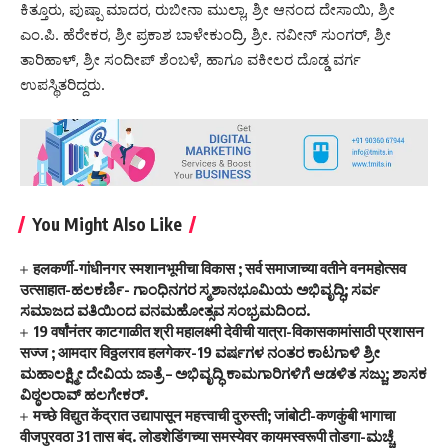
ಕಿತ್ತೂರು, ಪುಷ್ಪಾ ಮಾದರ, ರುಬೀನಾ ಮುಲ್ಲಾ, ಶ್ರೀ ಆನಂದ ದೇಸಾಯಿ, ಶ್ರೀ
ಎಂ.ಪಿ. ಹೆರೇಕರ, ಶ್ರೀ ಪ್ರಕಾಶ ಬಾಳೇಕುಂದ್ರಿ, ಶ್ರೀ. ನವೀನ್ ಸುಂಗರ್, ಶ್ರೀ
ತಾರಿಹಾಳ್, ಶ್ರೀ ಸಂದೀಪ್ ಶೆಂಬಳೆ, ಹಾಗೂ ವಕೀಲರ ದೊಡ್ಡ ವರ್ಗ
ಉಪಸ್ಥಿತರಿದ್ದರು.
You Might Also Like
हलकर्णी-गांधीनगर स्मशानभूमीचा विकास ; सर्व समाजाच्या वतीने वनमहोत्सव
उत्साहात-ಹಲಕರ್ಣಿ- ಗಾಂಧಿನಗರ ಸ್ಮಶಾನಭೂಮಿಯ ಅಭಿವೃದ್ಧಿ; ಸರ್ವ
ಸಮಾಜದ ವತಿಯಿಂದ ವನಮಹೋತ್ಸವ ಸಂಭ್ರಮದಿಂದ.
19 वर्षांनंतर काटगाळीत श्री महालक्ष्मी देवीची यात्रा-विकासकामांसाठी प्रशासन
सज्ज ; आमदार विठ्ठलराव हलगेकर-19 ವರ್ಷಗಳ ನಂತರ ಕಾಟಗಾಳಿ ಶ್ರೀ
ಮಹಾಲಕ್ಷ್ಮೀ ದೇವಿಯ ಜಾತ್ರೆ – ಅಭಿವೃದ್ಧಿ ಕಾಮಗಾರಿಗಳಿಗೆ ಆಡಳಿತ ಸಜ್ಜು; ಶಾಸಕ
ವಿಠ್ಠಲರಾವ್ ಹಲಗೇಕರ್.
मच्छे विद्युत केंद्रात उद्यापासून महत्त्वाची दुरुस्ती; जांबोटी-कणकुंबी भागाचा
वीजपुरवठा 31 तास बंद. लोडशेडिंगच्या समस्येवर कायमस्वरूपी तोडगा-ಮಚ್ಚೆ