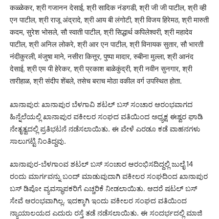
कळ्ळेकर, श्री गजानन देसाई, श्री सादिक नंडगडी, श्री जी जी पाटील, श्री व्ही
एन पाटील, श्री राजू अंद्रादे, श्री आय बी लंगोटी, श्री विजय हिरेमठ, श्री मारुती
कदम, सुरेश भोसले, सौ स्वाती पाटील, श्री सिद्धार्थ कपिलेश्वरी, श्री महादेव
पाटील, श्री अनिल लोकरे, श्री आर एन पाटील, श्री विनायक सुतार, सौ भारती
नंदीकुरली, मंजुषा माने, नसीरा कित्तूर, पुष्पा मादार, रुबीना मुल्ला, श्री आनंद
देसाई, श्री एम पी हेरेकर, श्री प्रकाश बाळेकुंद्री, श्री नवीन सुनगार, श्री
तारीहाळ, श्री संदीप शेंबले, तसेच बराच मोठा वकील वर्ग उपस्थित होता.
ಖಾನಾಪುರ: ಖಾನಾಪುರ ಬೆಳಗಾವಿ ಶಟಲ್ ಬಸ್ ಸಂಚಾರ ಆರಂಭವಾಗದ
ಹಿನ್ನೆಲೆಯಲ್ಲಿ ಖಾನಾಪುರ ವಕೀಲರ ಸಂಘದ ವತಿಯಿಂದ ಅಧ್ಯಕ್ಷ ಈಶ್ವರ ಘಾಡಿ
ನೇತೃತ್ವದಲ್ಲಿ ಪ್ರತಿಭಟನೆ ನಡೆಸಲಾಯಿತು. ಈ ವೇಳೆ ಎರಡೂ ಕಡೆ ವಾಹನಗಳು
ಸಾಲುಗಟ್ಟಿ ನಿಂತಿದ್ದವು.
ಖಾನಾಪುರ-ಬೆಳಗಾಂವ ಶಟಲ್ ಬಸ್ ಸಂಚಾರ ಆರಂಭಿಸದಿದ್ದಲ್ಲಿ ಜುಲೈ 14
ರಂದು ಮಾರ್ಗವನ್ನು ಬಂದ್ ಮಾಡುವುದಾಗಿ ವಕೀಲರ ಸಂಘದಿಂದ ಖಾನಾಪುರ
ಬಸ್ ಡಿಪೋ ವ್ಯವಸ್ಥಾಪಕರಿಗೆ ಎಚ್ಚರಿಕೆ ನೀಡಲಾಯಿತು. ಆದರೆ ಷಟಲ್ ಬಸ್
ಸೇವೆ ಆರಂಭವಾಗಿಲ್ಲ. ಇದಕ್ಕಾಗಿ ಇಂದು ವಕೀಲರ ಸಂಘದ ವತಿಯಿಂದ
ನ್ಯಾಯಾಲಯದ ಎದುರು ರಸ್ತೆ ತಡೆ ನಡೆಸಲಾಯಿತು. ಈ ಸಂದರ್ಭದಲ್ಲಿ ಮಾಜಿ