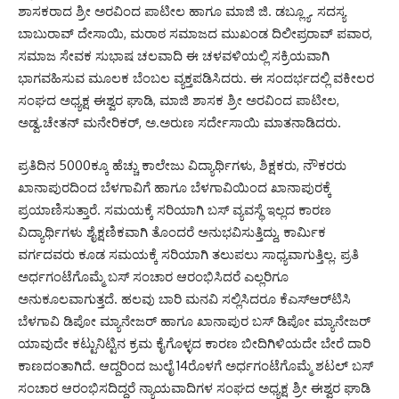
ಶಾಸಕರಾದ ಶ್ರೀ ಅರವಿಂದ ಪಾಟೀಲ ಹಾಗೂ ಮಾಜಿ ಜಿ. ಡಬ್ಲ್ಯೂ. ಸದಸ್ಯ
ಬಾಬುರಾವ್ ದೇಸಾಯಿ, ಮರಾಠ ಸಮಾಜದ ಮುಖಂಡ ದಿಲೀಪ್ರರಾವ್ ಪವಾರ,
ಸಮಾಜ ಸೇವಕ ಸುಭಾಷ ಚಲವಾದಿ ಈ ಚಳವಳಿಯಲ್ಲಿ ಸಕ್ರಿಯವಾಗಿ
ಭಾಗವಹಿಸುವ ಮೂಲಕ ಬೆಂಬಲ ವ್ಯಕ್ತಪಡಿಸಿದರು. ಈ ಸಂದರ್ಭದಲ್ಲಿ ವಕೀಲರ
ಸಂಘದ ಅಧ್ಯಕ್ಷ ಈಶ್ವರ ಘಾಡಿ, ಮಾಜಿ ಶಾಸಕ ಶ್ರೀ ಅರವಿಂದ ಪಾಟೀಲ,
ಅಡ್ವ.ಚೇತನ್ ಮನೇರಿಕರ್, ಅ.ಅರುಣ ಸರ್ದೇಸಾಯಿ ಮಾತನಾಡಿದರು.
ಪ್ರತಿದಿನ 5000ಕ್ಕೂ ಹೆಚ್ಚು ಕಾಲೇಜು ವಿದ್ಯಾರ್ಥಿಗಳು, ಶಿಕ್ಷಕರು, ನೌಕರರು
ಖಾನಾಪುರದಿಂದ ಬೆಳಗಾವಿಗೆ ಹಾಗೂ ಬೆಳಗಾವಿಯಿಂದ ಖಾನಾಪುರಕ್ಕೆ
ಪ್ರಯಾಣಿಸುತ್ತಾರೆ. ಸಮಯಕ್ಕೆ ಸರಿಯಾಗಿ ಬಸ್ ವ್ಯವಸ್ಥೆ ಇಲ್ಲದ ಕಾರಣ
ವಿದ್ಯಾರ್ಥಿಗಳು ಶೈಕ್ಷಣಿಕವಾಗಿ ತೊಂದರೆ ಅನುಭವಿಸುತ್ತಿದ್ದು, ಕಾರ್ಮಿಕ
ವರ್ಗದವರು ಕೂಡ ಸಮಯಕ್ಕೆ ಸರಿಯಾಗಿ ತಲುಪಲು ಸಾಧ್ಯವಾಗುತ್ತಿಲ್ಲ. ಪ್ರತಿ
ಅರ್ಧಗಂಟೆಗೊಮ್ಮೆ ಬಸ್ ಸಂಚಾರ ಆರಂಭಿಸಿದರೆ ಎಲ್ಲರಿಗೂ
ಅನುಕೂಲವಾಗುತ್ತದೆ. ಹಲವು ಬಾರಿ ಮನವಿ ಸಲ್ಲಿಸಿದರೂ ಕೆಎಸ್‌ಆರ್‌ಟಿಸಿ
ಬೆಳಗಾವಿ ಡಿಪೋ ಮ್ಯಾನೇಜರ್‌ ಹಾಗೂ ಖಾನಾಪುರ ಬಸ್‌ ಡಿಪೋ ಮ್ಯಾನೇಜರ್‌
ಯಾವುದೇ ಕಟ್ಟುನಿಟ್ಟಿನ ಕ್ರಮ ಕೈಗೊಳ್ಳದ ಕಾರಣ ಬೀದಿಗಿಳಿಯದೇ ಬೇರೆ ದಾರಿ
ಕಾಣದಂತಾಗಿದೆ. ಆದ್ದರಿಂದ ಜುಲೈ 14ರೊಳಗೆ ಅರ್ಧಗಂಟೆಗೊಮ್ಮೆ ಶಟಲ್ ಬಸ್
ಸಂಚಾರ ಆರಂಭಿಸದಿದ್ದರೆ ನ್ಯಾಯವಾದಿಗಳ ಸಂಘದ ಅಧ್ಯಕ್ಷ ಶ್ರೀ ಈಶ್ವರ ಘಾಡಿ